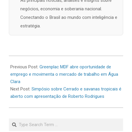
As principais notícias, análises e insights sobre
negócios, economia e soberania nacional.
Conectando o Brasil ao mundo com inteligência e
estratégia.
2026-
06-
Previous Post:
Greenplac MDF abre oportunidade de
24
emprego e movimenta o mercado de trabalho em Água
Clara
Next Post:
Simpósio sobre Cerrado e savanas tropicais é
aberto com apresentação de Roberto Rodrigues
Search