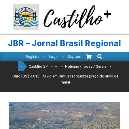
Skip
to
content
CASTILHO
SP
JBR – Jornal Brasil Regional
Search
Primary
Register
Login
Support
Navigation
-
Castilho SP
>
–
>
Notícias / Todas / Gerais
>
Menu
Ouro (US$ 4.015): Alívio em Ormuz reorganiza preço do ativo de
metal