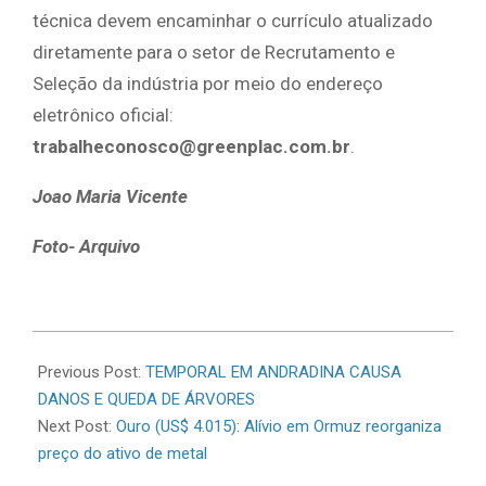
técnica devem encaminhar o currículo atualizado
diretamente para o setor de Recrutamento e
Seleção da indústria por meio do endereço
eletrônico oficial:
trabalheconosco@greenplac.com.br
.
Joao Maria Vicente
Foto- Arquivo
2026-
06-
Previous Post:
TEMPORAL EM ANDRADINA CAUSA
24
DANOS E QUEDA DE ÁRVORES
Next Post:
Ouro (US$ 4.015): Alívio em Ormuz reorganiza
preço do ativo de metal