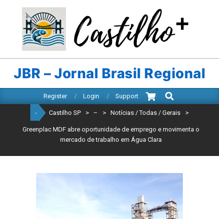
Skip
to
content
CASTILHO
SP
JBR – Jornal Brasil Regional
Search
Primary
Register
Login
Support
Navigation
-
Castilho SP
>
–
>
Notícias / Todas / Gerais
>
Menu
Greenplac MDF abre oportunidade de emprego e movimenta o
mercado de trabalho em Água Clara