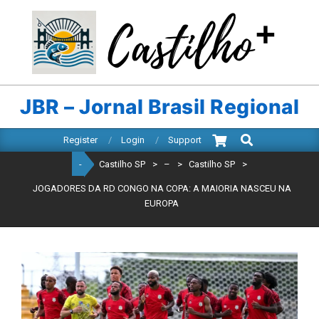
Skip
to
content
CASTILHO
SP
JBR – Jornal Brasil Regional
Search
Primary
Register
Login
Support
Navigation
-
Castilho SP
>
–
>
Castilho SP
>
Menu
JOGADORES DA RD CONGO NA COPA: A MAIORIA NASCEU NA
EUROPA