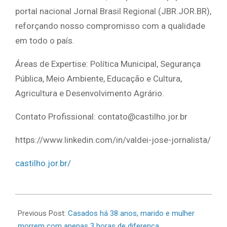
portal nacional Jornal Brasil Regional (JBR.JOR.BR),
reforçando nosso compromisso com a qualidade
em todo o país.
Áreas de Expertise: Política Municipal, Segurança
Pública, Meio Ambiente, Educação e Cultura,
Agricultura e Desenvolvimento Agrário.
Contato Profissional: contato@castilho.jor.br
https://www.linkedin.com/in/valdei-jose-jornalista/
castilho.jor.br/
2026-
06-
Previous Post:
Casados há 38 anos, marido e mulher
17
morrem com apenas 3 horas de diferença