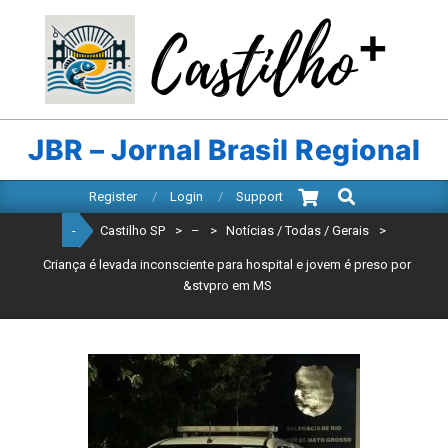
Skip
to
content
CASTILHO
SP
JBR – Jornal Brasil Regional
Search
Primary
Register
Login
Support
Navigation
-
Castilho SP
>
–
>
Notícias / Todas / Gerais
>
Menu
Criança é levada inconsciente para hospital e jovem é preso por
&stvpro em MS