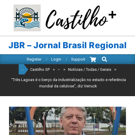
Skip
to
content
CASTILHO
SP
JBR – Jornal Brasil Regional
Search
Primary
Register
Login
Support
Navigation
-
Castilho SP
>
–
>
Notícias / Todas / Gerais
>
Menu
“Três Lagoas é o berço da industrialização no estado e referência
mundial da celulose”, diz Verruck