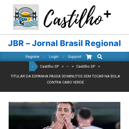
Skip
to
content
CASTILHO
SP
JBR – Jornal Brasil Regional
Search
Primary
Register
Login
Support
Navigation
-
Castilho SP
>
–
>
Castilho SP
>
Menu
TITULAR DA ESPANHA PASSA 30 MINUTOS SEM TOCAR NA BOLA
CONTRA CABO VERDE