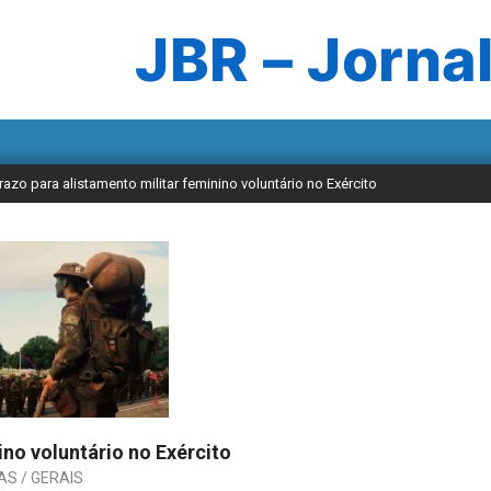
JBR – Jornal
razo para alistamento militar feminino voluntário no Exército
ino voluntário no Exército
AS / GERAIS