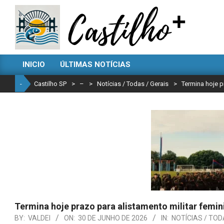
Skip
to
content
CASTILHO
INICIO
ÚLTIMAS NOTÍCIAS
SP
Primary
Navigation
-
Castilho SP
>
–
>
Notícias / Todas / Gerais
>
Termina hoje p
Menu
Termina hoje prazo para alistamento militar femin
BY:
VALDEI
ON:
30 DE JUNHO DE 2026
IN:
NOTÍCIAS / TOD