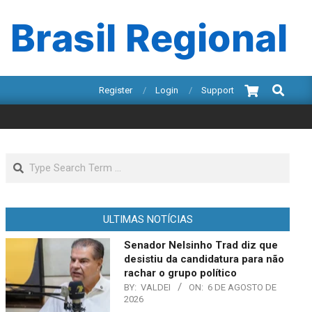
 Brasil Regional
Search
Register
Login
Support
Search
ULTIMAS NOTÍCIAS
Senador Nelsinho Trad diz que
desistiu da candidatura para não
rachar o grupo político
BY:
VALDEI
ON:
6 DE AGOSTO DE
2026