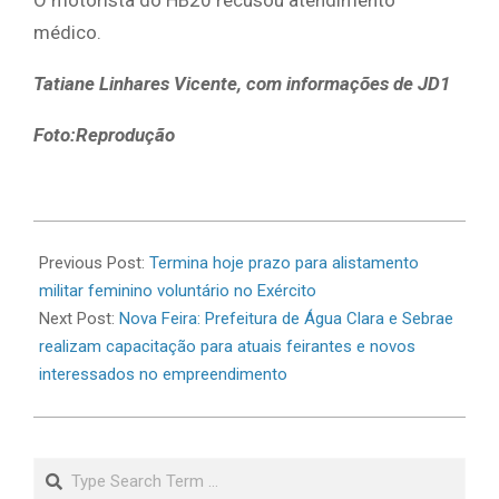
O motorista do HB20 recusou atendimento
médico.
Tatiane Linhares Vicente, com informações de JD1
Foto:Reprodução
2026-
06-
Previous Post:
Termina hoje prazo para alistamento
30
militar feminino voluntário no Exército
Next Post:
Nova Feira: Prefeitura de Água Clara e Sebrae
realizam capacitação para atuais feirantes e novos
interessados no empreendimento
Search