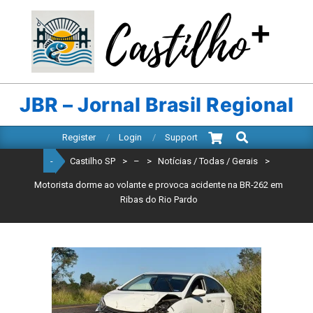
Skip
to
content
CASTILHO
SP
JBR – Jornal Brasil Regional
Search
Primary
Register
Login
Support
Navigation
-
Castilho SP
>
–
>
Notícias / Todas / Gerais
>
Menu
Motorista dorme ao volante e provoca acidente na BR-262 em
Ribas do Rio Pardo