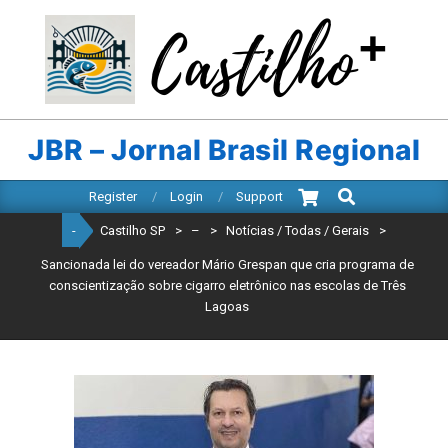
Skip
to
content
CASTILHO
SP
JBR – Jornal Brasil Regional
Search
Primary
Register
Login
Support
Navigation
-
Castilho SP
>
–
>
Notícias / Todas / Gerais
>
Menu
Sancionada lei do vereador Mário Grespan que cria programa de
conscientização sobre cigarro eletrônico nas escolas de Três
Lagoas