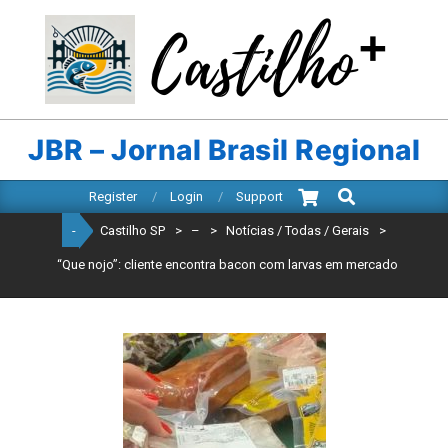
Skip
to
content
CASTILHO
SP
JBR – Jornal Brasil Regional
Search
Primary
Register
Login
Support
Navigation
-
Castilho SP
>
–
>
Notícias / Todas / Gerais
>
Menu
“Que nojo”: cliente encontra bacon com larvas em mercado