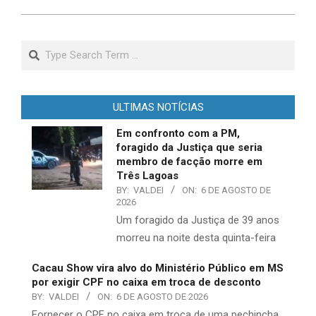
Search
ULTIMAS NOTÍCIAS
Em confronto com a PM,
foragido da Justiça que seria
membro de facção morre em
Três Lagoas
BY:
VALDEI
ON:
6 DE AGOSTO DE
2026
​Um foragido da Justiça de 39 anos
morreu na noite desta quinta-feira
Cacau Show vira alvo do Ministério Público em MS
por exigir CPF no caixa em troca de desconto
BY:
VALDEI
ON:
6 DE AGOSTO DE 2026
​Fornecer o CPF no caixa em troca de uma pechincha