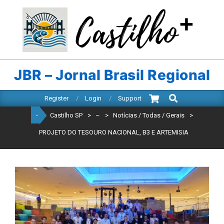
Skip
to
content
CASTILHO
SP
JBR – Jornal Brasil Regional
Search
Primary
Register
Login
Support
Navigation
-
Castilho SP
>
–
>
Notícias / Todas / Gerais
>
Menu
PROJETO DO TESOURO NACIONAL, B3 E ARTEMISIA