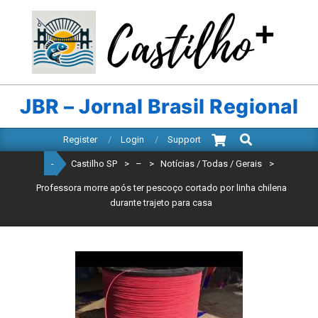
Skip
to
content
CASTILHO
SP
JBR – Jornal Brasil Regional
Search
Primary
Register
Login
Support
Navigation
-
Castilho SP
>
–
>
Notícias / Todas / Gerais
>
Menu
Professora morre após ter pescoço cortado por linha chilena
durante trajeto para casa