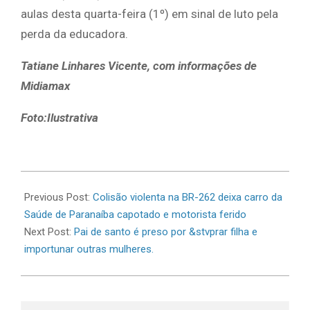
aulas desta quarta-feira (1º) em sinal de luto pela
perda da educadora.
Tatiane Linhares Vicente, com informações de
Midiamax
Foto:Ilustrativa
2026-
07-
Previous Post:
Colisão violenta na BR-262 deixa carro da
01
Saúde de Paranaíba capotado e motorista ferido
Next Post:
Pai de santo é preso por &stvprar filha e
importunar outras mulheres.
Search