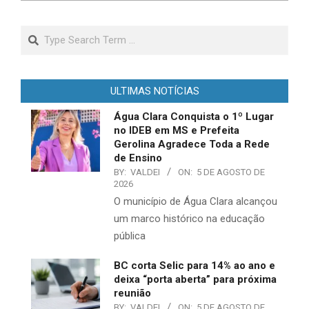
Search
ULTIMAS NOTÍCIAS
Água Clara Conquista o 1º Lugar
no IDEB em MS e Prefeita
Gerolina Agradece Toda a Rede
de Ensino
BY:
VALDEI
ON:
5 DE AGOSTO DE
2026
O município de Água Clara alcançou
um marco histórico na educação
pública
BC corta Selic para 14% ao ano e
deixa “porta aberta” para próxima
reunião
BY:
VALDEI
ON:
5 DE AGOSTO DE