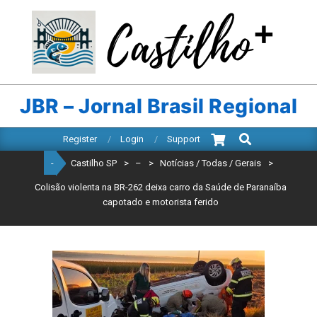
Skip
to
content
CASTILHO
SP
JBR – Jornal Brasil Regional
Search
Primary
Register
Login
Support
Navigation
-
Castilho SP
>
–
>
Notícias / Todas / Gerais
>
Menu
Colisão violenta na BR-262 deixa carro da Saúde de Paranaíba
capotado e motorista ferido