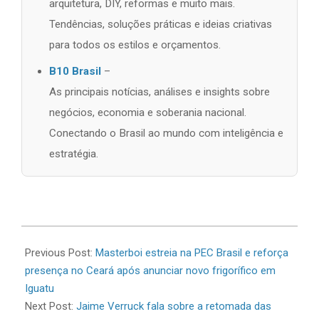
arquitetura, DIY, reformas e muito mais.
Tendências, soluções práticas e ideias criativas
para todos os estilos e orçamentos.
B10 Brasil
–
As principais notícias, análises e insights sobre
negócios, economia e soberania nacional.
Conectando o Brasil ao mundo com inteligência e
estratégia.
2026-
06-
Previous Post:
Masterboi estreia na PEC Brasil e reforça
26
presença no Ceará após anunciar novo frigorífico em
Iguatu
Next Post:
Jaime Verruck fala sobre a retomada das