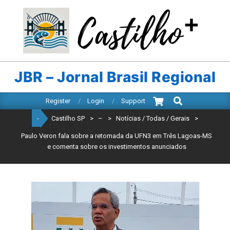
Skip
to
content
CASTILHO
SP
JBR – Jornal Brasil Regional
Search
Primary
Register
Login
Support
Navigation
-
Castilho SP
>
–
>
Notícias / Todas / Gerais
>
Menu
Paulo Veron fala sobre a retomada da UFN3 em Três Lagoas-MS
e comenta sobre os investimentos anunciados