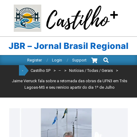
Skip
to
content
CASTILHO
SP
JBR – Jornal Brasil Regional
Search
Primary
Register
Login
Support
Navigation
-
Castilho SP
>
–
>
Notícias / Todas / Gerais
>
Menu
Jaime Verruck fala sobre a retomada das obras da UFN3 em Três
Lagoas-MS e seu reinício apartir do dia 1º de Julho