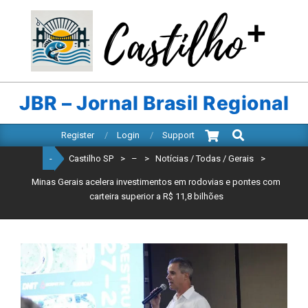
Skip
to
content
CASTILHO
SP
JBR – Jornal Brasil Regional
Search
Primary
Register
Login
Support
Navigation
-
Castilho SP
>
–
>
Notícias / Todas / Gerais
>
Menu
Minas Gerais acelera investimentos em rodovias e pontes com
carteira superior a R$ 11,8 bilhões