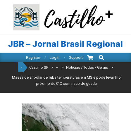
Skip
to
content
CASTILHO
SP
JBR – Jornal Brasil Regional
Search
Primary
Register
Login
Support
Navigation
-
Castilho SP
>
–
>
Notícias / Todas / Gerais
>
Menu
Massa de ar polar derruba temperaturas em MS e pode levar frio
próximo de 0°C com risco de geada