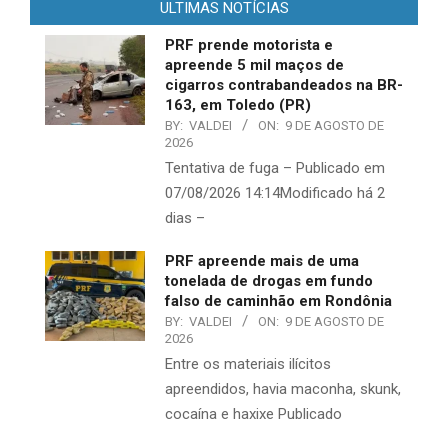
ULTIMAS NOTÍCIAS
PRF prende motorista e
apreende 5 mil maços de
cigarros contrabandeados na BR-
163, em Toledo (PR)
BY:
VALDEI
ON:
9 DE AGOSTO DE
2026
Tentativa de fuga – Publicado em
07/08/2026 14:14Modificado há 2
dias –
PRF apreende mais de uma
tonelada de drogas em fundo
falso de caminhão em Rondônia
BY:
VALDEI
ON:
9 DE AGOSTO DE
2026
Entre os materiais ilícitos
apreendidos, havia maconha, skunk,
cocaína e haxixe Publicado