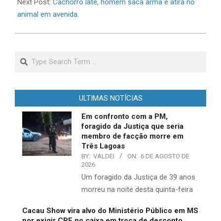
Next Post:
Cachorro late, homem saca arma e atira no
animal em avenida.
Search
ULTIMAS NOTÍCIAS
Em confronto com a PM,
foragido da Justiça que seria
membro de facção morre em
Três Lagoas
BY:
VALDEI
ON:
6 DE AGOSTO DE
2026
​Um foragido da Justiça de 39 anos
morreu na noite desta quinta-feira
Cacau Show vira alvo do Ministério Público em MS
por exigir CPF no caixa em troca de desconto