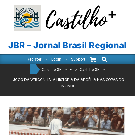
Skip
to
content
CASTILHO
SP
JBR – Jornal Brasil Regional
Search
Primary
Register
Login
Support
Navigation
-
Castilho SP
>
–
>
Castilho SP
>
Menu
JOGO DA VERGONHA: A HISTÓRIA DA ARGÉLIA NAS COPAS DO
MUNDO