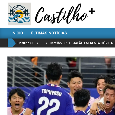
Skip
to
content
CASTILHO
INICIO
ÚLTIMAS NOTÍCIAS
SP
Primary
Navigation
-
Castilho SP
>
–
>
Castilho SP
>
JAPÃO ENFRENTA DÚVIDA 
Menu