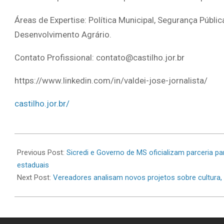
Áreas de Expertise: Política Municipal, Segurança Públic
Desenvolvimento Agrário.
Contato Profissional: contato@castilho.jor.br
https://www.linkedin.com/in/valdei-jose-jornalista/
castilho.jor.br/
2026-
06-
Previous Post:
Sicredi e Governo de MS oficializam parceria p
16
estaduais
Next Post:
Vereadores analisam novos projetos sobre cultura,