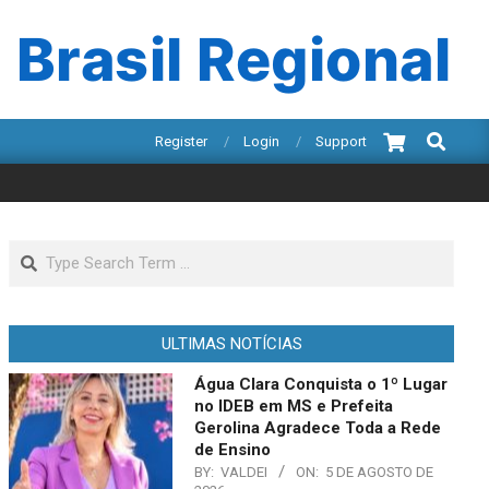
 Brasil Regional
Search
Register
Login
Support
Search
ULTIMAS NOTÍCIAS
Água Clara Conquista o 1º Lugar
no IDEB em MS e Prefeita
Gerolina Agradece Toda a Rede
de Ensino
BY:
VALDEI
ON:
5 DE AGOSTO DE