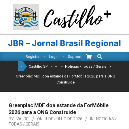
Skip
to
content
CASTILHO
SP
JBR – Jornal Brasil Regional
Search
Primary
Register
Login
Support
Navigation
-
Castilho SP
>
–
>
Notícias / Todas / Gerais
>
Menu
Greenplac MDF doa estande da ForMóbile 2026 para a ONG
Construide
Greenplac MDF doa estande da ForMóbile
2026 para a ONG Construide
BY:
VALDEI
ON:
1 DE JULHO DE 2026
IN:
NOTÍCIAS /
TODAS / GERAIS