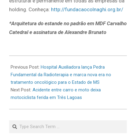
estrutural e permanente em todas as empresas da
holding. Conheça:
http://fundacaocolnaghi.org.br/
*Arquitetura do estande no padrão em MDF Carvalho
Catedral e assinatura de Alexandre Brunato
2026-
07-
Previous Post:
Hospital Auxiliadora lança Pedra
01
Fundamental da Radioterapia e marca nova era no
tratamento oncológico para o Estado de MS
Next Post:
​Acidente entre carro e moto deixa
motociclista ferida em Três Lagoas
Search