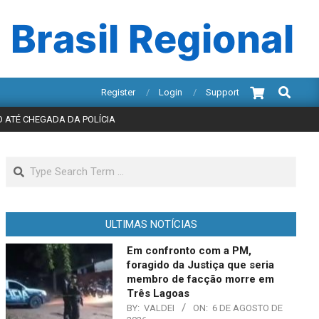
 Brasil Regional
Search
Register
Login
Support
 ATÉ CHEGADA DA POLÍCIA
Search
ULTIMAS NOTÍCIAS
Em confronto com a PM,
foragido da Justiça que seria
membro de facção morre em
Três Lagoas
BY:
VALDEI
ON:
6 DE AGOSTO DE