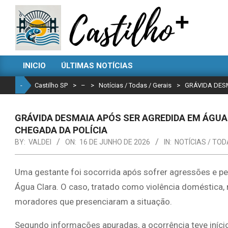
Skip
to
content
CASTILHO
INICIO
ÚLTIMAS NOTÍCIAS
SP
Primary
Navigation
-
Castilho SP
>
–
>
Notícias / Todas / Gerais
>
GRÁVIDA DES
Menu
GRÁVIDA DESMAIA APÓS SER AGREDIDA EM ÁGU
CHEGADA DA POLÍCIA
BY:
VALDEI
ON:
16 DE JUNHO DE 2026
IN:
NOTÍCIAS / TOD
Uma gestante foi socorrida após sofrer agressões e pe
Água Clara. O caso, tratado como violência doméstica, m
moradores que presenciaram a situação.
Segundo informações apuradas, a ocorrência teve iní