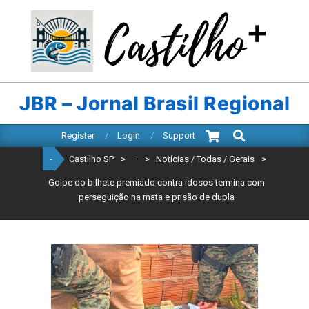
Skip
to
content
CASTILHO
SP
JBR – Jornal Brasil Regional
Search
Primary
Register
Login
Support
Navigation
-
Castilho SP
>
–
>
Notícias / Todas / Gerais
>
Menu
Golpe do bilhete premiado contra idosos termina com
perseguição na mata e prisão de dupla