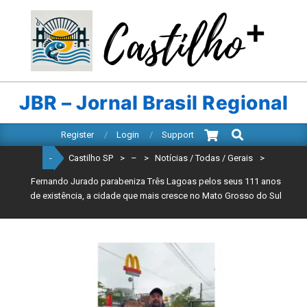
Skip
to
content
CASTILHO
SP
JBR – Jornal Brasil Regional
Search
Primary
Register
Login
Support
Navigation
-
Castilho SP
>
–
>
Notícias / Todas / Gerais
>
Menu
Fernando Jurado parabeniza Três Lagoas pelos seus 111 anos
de existência, a cidade que mais cresce no Mato Grosso do Sul