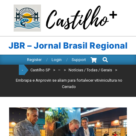
Skip
to
content
CASTILHO
SP
JBR – Jornal Brasil Regional
Search
Primary
Register
Login
Support
Navigation
-
Castilho SP
>
–
>
Notícias / Todas / Gerais
>
Menu
Embrapa e Anprovin se aliam para fortalecer vitivinicultura no
Cerrado