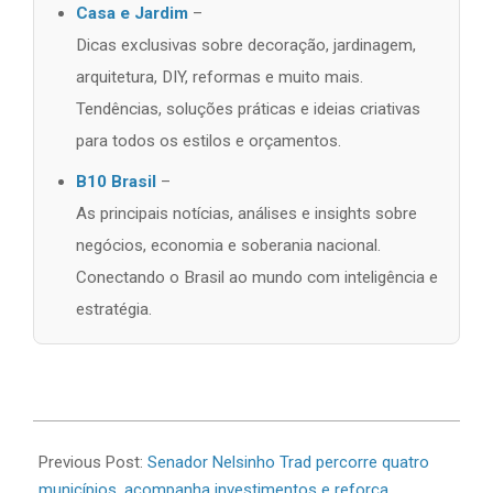
Casa e Jardim
–
Dicas exclusivas sobre decoração, jardinagem,
arquitetura, DIY, reformas e muito mais.
Tendências, soluções práticas e ideias criativas
para todos os estilos e orçamentos.
B10 Brasil
–
As principais notícias, análises e insights sobre
negócios, economia e soberania nacional.
Conectando o Brasil ao mundo com inteligência e
estratégia.
2026-
06-
Previous Post:
Senador Nelsinho Trad percorre quatro
28
municípios, acompanha investimentos e reforça