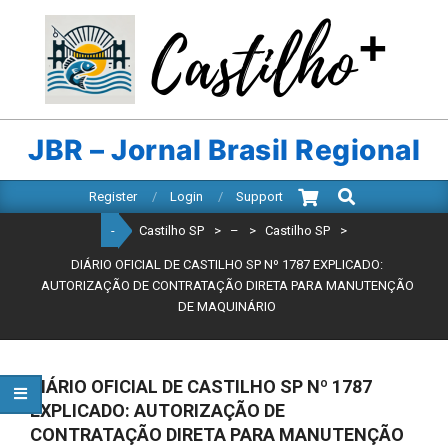
Skip
to
content
CASTILHO
SP
JBR – Jornal Brasil Regional
Search
Primary
Register
Login
Support
Navigation
-
Castilho SP
>
–
>
Castilho SP
>
Menu
DIÁRIO OFICIAL DE CASTILHO SP Nº 1787 EXPLICADO:
AUTORIZAÇÃO DE CONTRATAÇÃO DIRETA PARA MANUTENÇÃO
DE MAQUINÁRIO
DIÁRIO OFICIAL DE CASTILHO SP Nº 1787
EXPLICADO: AUTORIZAÇÃO DE
CONTRATAÇÃO DIRETA PARA MANUTENÇÃO