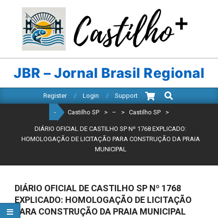
Skip
to
content
CASTILHO
SP
JBR – Jornal Brasil Regional
Search
Primary
Register
Login
Support
Navigation
-
Castilho SP
>
–
>
Castilho SP
>
Menu
DIÁRIO OFICIAL DE CASTILHO SP Nº 1768 EXPLICADO:
HOMOLOGAÇÃO DE LICITAÇÃO PARA CONSTRUÇÃO DA PRAIA
MUNICIPAL
DIÁRIO OFICIAL DE CASTILHO SP Nº 1768
EXPLICADO: HOMOLOGAÇÃO DE LICITAÇÃO
PARA CONSTRUÇÃO DA PRAIA MUNICIPAL