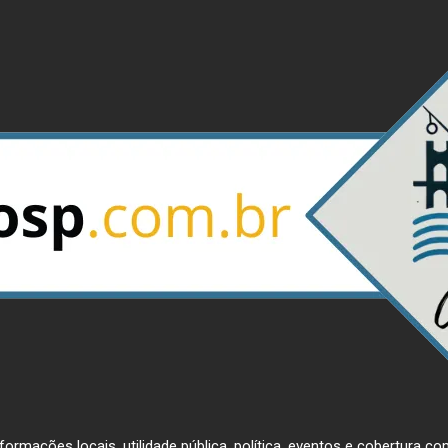
ormações locais, utilidade pública, política, eventos e cobertura com