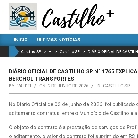
Skip
to
content
CASTILHO
INICIO
ÚLTIMAS NOTÍCIAS
SP
Primary
Navigation
-
Castilho SP
>
–
>
Castilho SP
>
DIÁRIO OFICIAL DE CASTI
Menu
DIÁRIO OFICIAL DE CASTILHO SP Nº 1765 EXPL
BERCHOL TRANSPORTES
BY:
VALDEI
ON:
2 DE JUNHO DE 2026
IN:
CASTILHO SP
No Diário Oficial de 02 de junho de 2026, foi publicado
aditamento contratual entre o Município de Castilho e 
O objeto do contrato é a prestação de serviços de Prof
o aditamento, o valor do contrato foi suprimido em R$ 