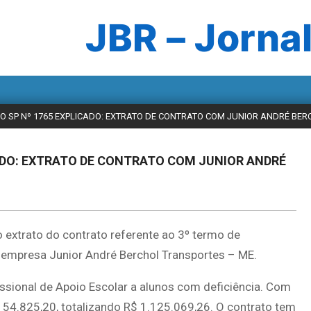
JBR – Jornal
LHO SP Nº 1765 EXPLICADO: EXTRATO DE CONTRATO COM JUNIOR ANDRÉ BE
ICADO: EXTRATO DE CONTRATO COM JUNIOR ANDRÉ
 o extrato do contrato referente ao 3º termo de
a empresa Junior André Berchol Transportes – ME.
issional de Apoio Escolar a alunos com deficiência. Com
154.825,20, totalizando R$ 1.125.069,26. O contrato tem