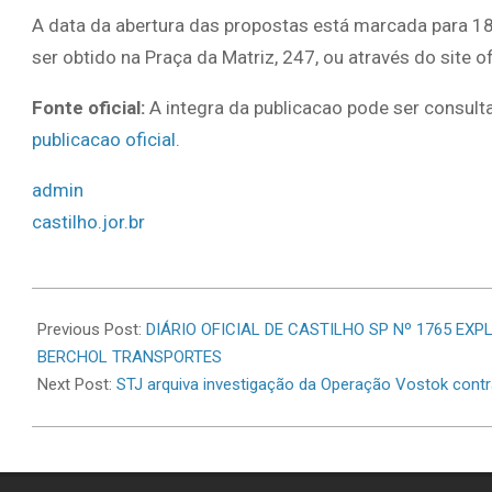
A data da abertura das propostas está marcada para 18
ser obtido na Praça da Matriz, 247, ou através do site ofi
Fonte oficial:
A integra da publicacao pode ser consulta
publicacao oficial
.
admin
castilho.jor.br
2026-
06-
Previous Post:
DIÁRIO OFICIAL DE CASTILHO SP Nº 1765 E
02
BERCHOL TRANSPORTES
Next Post:
STJ arquiva investigação da Operação Vostok cont