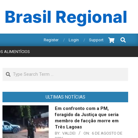
 Brasil Regional
Search
Register
Login
Support
OS ALIMENTÍCIOS
Search
ULTIMAS NOTÍCIAS
Em confronto com a PM,
foragido da Justiça que seria
membro de facção morre em
Três Lagoas
BY:
VALDEI
ON:
6 DE AGOSTO DE