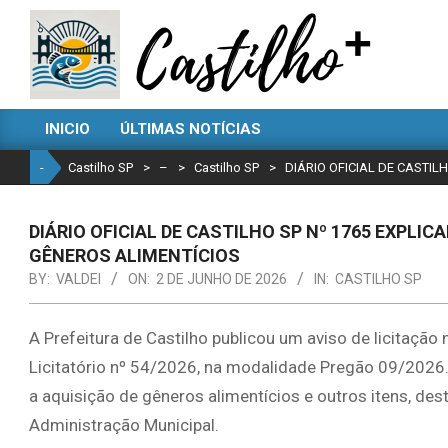
Skip
to
content
CASTILHO
INICIO
ÚLTIMAS NOTÍCIAS
SP
Primary
Navigation
-
Castilho SP
>
–
>
Castilho SP
>
DIÁRIO OFICIAL DE CASTIL
Menu
DIÁRIO OFICIAL DE CASTILHO SP Nº 1765 EXPLIC
GÊNEROS ALIMENTÍCIOS
BY:
VALDEI
ON:
2 DE JUNHO DE 2026
IN:
CASTILHO SP
A Prefeitura de Castilho publicou um aviso de licitação
Licitatório nº 54/2026, na modalidade Pregão 09/2026. 
a aquisição de gêneros alimentícios e outros itens, de
Administração Municipal.