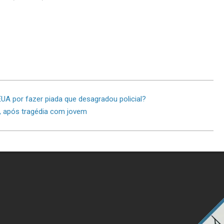
 EUA por fazer piada que desagradou policial?
, após tragédia com jovem