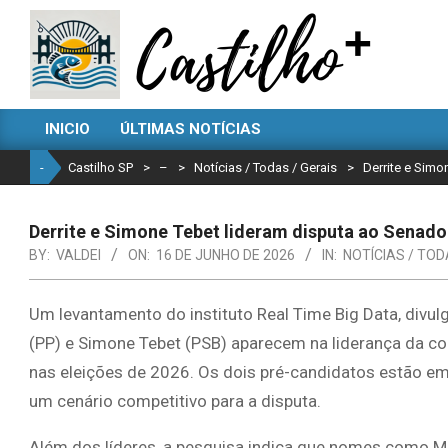
Skip
to
content
CASTILHO
INICIO
ÚLTIMAS NOTÍCIAS
SP
Primary
Navigation
-
Castilho SP
>
–
>
Notícias / Todas / Gerais
>
Derrite e Simo
Menu
Derrite e Simone Tebet lideram disputa ao Senado
BY:
VALDEI
ON:
16 DE JUNHO DE 2026
IN:
NOTÍCIAS / TOD
Um levantamento do instituto Real Time Big Data, divul
(PP) e Simone Tebet (PSB) aparecem na liderança da co
nas eleições de 2026. Os dois pré-candidatos estão em
um cenário competitivo para a disputa.
Além dos líderes, a pesquisa indica que nomes como Mar