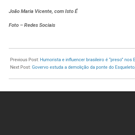
João Maria Vicente, com Isto É
Foto – Redes Sociais
2026-
06-
Previous Post:
Humorista e influencer brasileiro é “preso” nos
16
Next Post:
Govervo estuda a demolição da ponte do Esqueleto