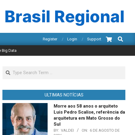
 Brasil Regional
Search
Register
Login
Support
e Big Data
Search
ULTIMAS NOTÍCIAS
Morre aos 58 anos o arquiteto
Luis Pedro Scalise, referência da
arquitetura em Mato Grosso do
Sul
BY:
VALDEI
ON:
6 DE AGOSTO DE