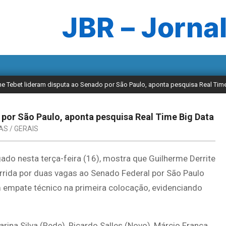
JBR – Jornal
ne Tebet lideram disputa ao Senado por São Paulo, aponta pesquisa Real Tim
 por São Paulo, aponta pesquisa Real Time Big Data
AS / GERAIS
gado nesta terça-feira (16), mostra que Guilherme Derrite
rrida por duas vagas ao Senado Federal por São Paulo
 empate técnico na primeira colocação, evidenciando
ina Silva (Rede), Ricardo Salles (Novo), Márcio França