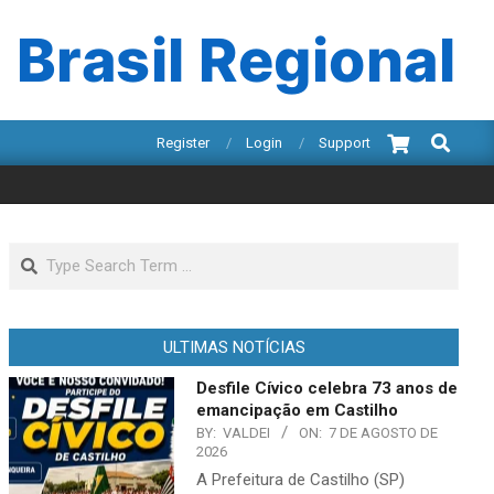
 Brasil Regional
Search
Register
Login
Support
Search
ULTIMAS NOTÍCIAS
Desfile Cívico celebra 73 anos de
emancipação em Castilho
BY:
VALDEI
ON:
7 DE AGOSTO DE
2026
A Prefeitura de Castilho (SP)