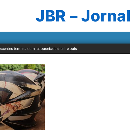
JBR – Jornal
scentes termina com ‘capacetadas’ entre pais.