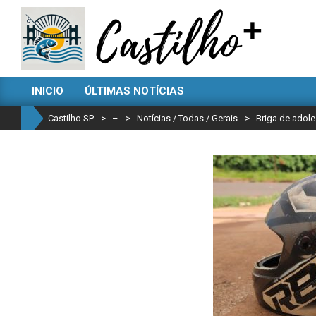
Skip
to
content
CASTILHO
INICIO
ÚLTIMAS NOTÍCIAS
SP
Primary
Navigation
-
Castilho SP
>
–
>
Notícias / Todas / Gerais
>
Briga de adole
Menu