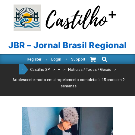
Skip
to
content
CASTILHO
SP
JBR – Jornal Brasil Regional
Search
Primary
Register
Login
Support
Navigation
-
Castilho SP
>
–
>
Notícias / Todas / Gerais
>
Menu
Adolescente morto em atropelamento completaria 15 anos em 2
semanas