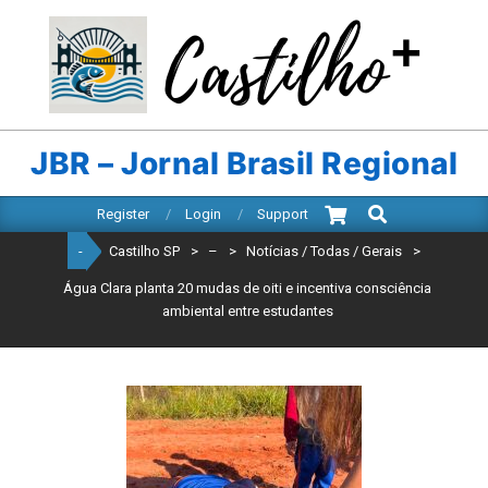
Skip
to
content
CASTILHO
SP
JBR – Jornal Brasil Regional
Search
Primary
Register
Login
Support
Navigation
-
Castilho SP
>
–
>
Notícias / Todas / Gerais
>
Menu
Água Clara planta 20 mudas de oiti e incentiva consciência
ambiental entre estudantes