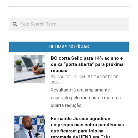
Search
ULTIMAS NOTÍCIAS
BC corta Selic para 14% ao ano e
deixa “porta aberta” para próxima
reunião
BY:
VALDEI
ON:
5 DE AGOSTO DE
2026
Resultado já era amplamente
esperado pelo mercado e marca a
quarta redução
Fernando Jurado agradece
empregos mas cobra pendências
que ficaram para trás na
retomada da UFN3 em Três