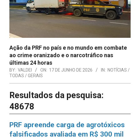
Ação da PRF no país e no mundo em combate
ao crime oranizado e o narcotráfico nas
últimas 24 horas
BY:
VALDEI
ON:
17 DE JUNHO DE 2026
IN:
NOTÍCIAS /
TODAS / GERAIS
Resultados da pesquisa:
48678
PRF apreende carga de agrotóxicos
falsificados avaliada em R$ 300 mil