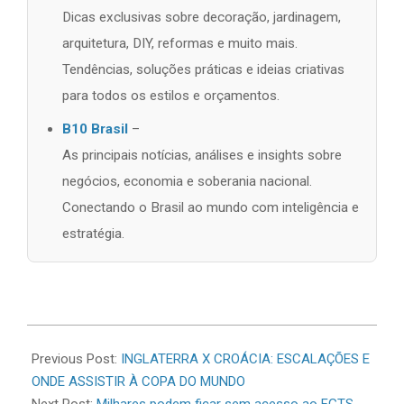
Dicas exclusivas sobre decoração, jardinagem,
arquitetura, DIY, reformas e muito mais.
Tendências, soluções práticas e ideias criativas
para todos os estilos e orçamentos.
B10 Brasil
–
As principais notícias, análises e insights sobre
negócios, economia e soberania nacional.
Conectando o Brasil ao mundo com inteligência e
estratégia.
2026-
06-
Previous Post:
INGLATERRA X CROÁCIA: ESCALAÇÕES E
17
ONDE ASSISTIR À COPA DO MUNDO
Next Post:
Milhares podem ficar sem acesso ao FGTS