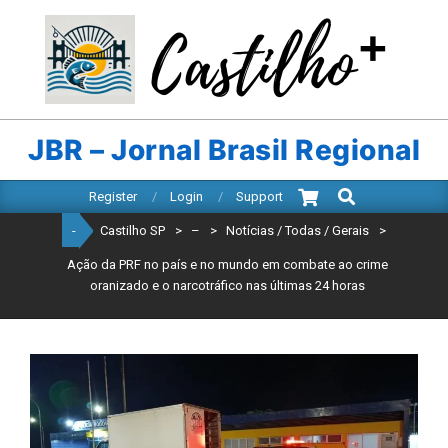
Skip
to
content
CASTILHO
SP
JBR – Jornal Brasil Regional
Search
Primary
Register
Login
Support
Navigation
-
Castilho SP
>
–
>
Notícias / Todas / Gerais
>
Menu
Ação da PRF no país e no mundo em combate ao crime
oranizado e o narcotráfico nas últimas 24 horas