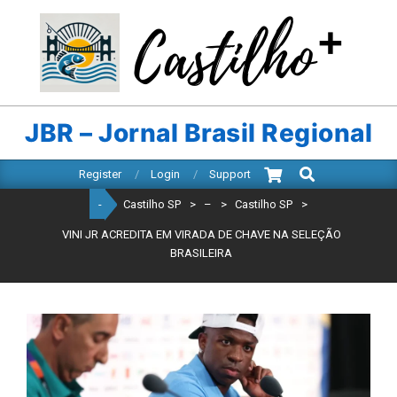
Skip
to
content
CASTILHO
SP
JBR – Jornal Brasil Regional
Search
Primary
Register
Login
Support
Navigation
-
Castilho SP
>
–
>
Castilho SP
>
Menu
VINI JR ACREDITA EM VIRADA DE CHAVE NA SELEÇÃO
BRASILEIRA