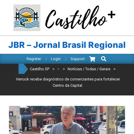
Skip
to
content
CASTILHO
SP
JBR – Jornal Brasil Regional
Search
Primary
Register
Login
Support
Navigation
-
Castilho SP
>
–
>
Notícias / Todas / Gerais
>
Menu
Verruck recebe diagnóstico de comerciantes para fortalecer
Centro da Capital