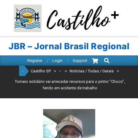
Skip
to
content
CASTILHO
SP
JBR – Jornal Brasil Regional
Search
Primary
Register
Login
Support
Navigation
-
Castilho SP
>
–
>
Notícias / Todas / Gerais
>
Menu
Torneio solidário vai arrecadar recursos para o pintor “Choco”,
ferido em acidente de trabalho