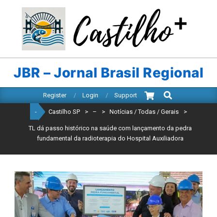
Skip
to
content
CASTILHO
SP
JBR – Jornal Brasil Regional
Search
Primary
Register
Login
Support
Navigation
-
Castilho SP
>
–
>
Notícias / Todas / Gerais
>
Menu
TL dá passo histórico na saúde com lançamento da pedra
fundamental da radioterapia do Hospital Auxiliadora