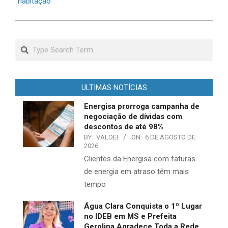
habitação
Search
ULTIMAS NOTÍCIAS
Energisa prorroga campanha de
negociação de dívidas com
descontos de até 98%
BY:
VALDEI
ON:
6 DE AGOSTO DE
2026
​Clientes da Energisa com faturas
de energia em atraso têm mais
tempo
Água Clara Conquista o 1º Lugar
no IDEB em MS e Prefeita
Gerolina Agradece Toda a Rede