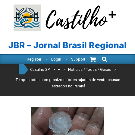
Skip
to
content
CASTILHO
SP
JBR – Jornal Brasil Regional
Search
Primary
Register
Login
Support
Navigation
-
Castilho SP
>
–
>
Notícias / Todas / Gerais
>
Menu
Tempestades com granizo e fortes rajadas de vento causam
estragos no Paraná