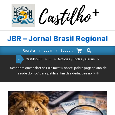
Skip
to
content
CASTILHO
SP
JBR – Jornal Brasil Regional
Search
Primary
Register
Login
Support
Navigation
-
Castilho SP
>
–
>
Notícias / Todas / Gerais
>
Menu
Senadora quer saber se Lula mentiu sobre ‘pobre pagar plano de
saúde do rico’ para justificar fim das deduções no IRPF