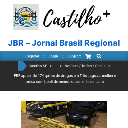
Skip
to
content
CASTILHO
SP
JBR – Jornal Brasil Regional
Search
Primary
Register
Login
Support
Navigation
-
Castilho SP
>
–
>
Notícias / Todas / Gerais
>
Menu
PRF apreende 174 quilos de drogas em Três Lagoas; mulher é
presa com bebê de menos de um mês no carro