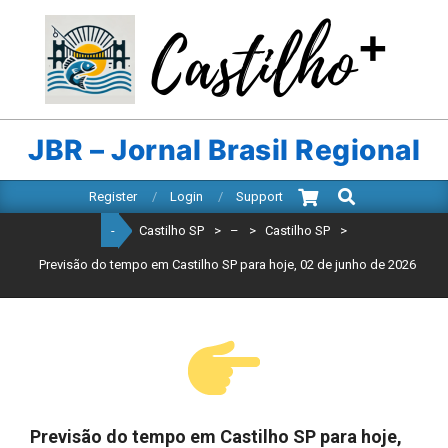
Skip
to
content
CASTILHO
SP
JBR – Jornal Brasil Regional
Search
Primary
Register
Login
Support
Navigation
-
Castilho SP
>
–
>
Castilho SP
>
Menu
Previsão do tempo em Castilho SP para hoje, 02 de junho de 2026
Previsão do tempo em Castilho SP para hoje,