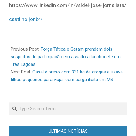
https://www.linkedin.com/in/valdei-jose-jornalista/
castilho.jor.br/
2026-
06-
Previous Post:
Força Tática e Getam prendem dois
02
suspeitos de participação em assalto a lanchonete em
Três Lagoas
Next Post:
Casal é preso com 331 kg de drogas e usava
filhos pequenos para viajar com carga ilícita em MS
Search
ULTIMAS NOTÍCIAS