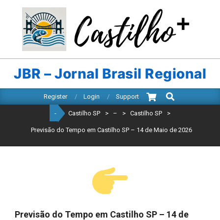
Skip
to
content
CASTILHO
SP
JBR – Jornal Brasil Regional
Search
Primary
Register
Login
Support
Navigation
-
Castilho SP
>
–
>
Castilho SP
>
Menu
Previsão do Tempo em Castilho SP – 14 de Maio de 2026
Previsão do Tempo em Castilho SP – 14 de