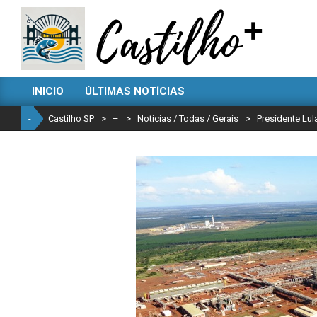
Skip
to
content
CASTILHO
INICIO
ÚLTIMAS NOTÍCIAS
SP
Primary
Navigation
-
Castilho SP
>
–
>
Notícias / Todas / Gerais
>
Presidente Lul
Menu