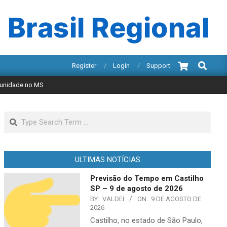
 Brasil Regional
Search
Register
Login
Support
a unidade no MS
Search
ULTIMAS NOTÍCIAS
Previsão do Tempo em Castilho
SP – 9 de agosto de 2026
BY:
VALDEI
ON:
9 DE AGOSTO DE
2026
Castilho, no estado de São Paulo,