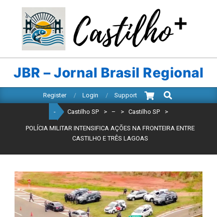
Skip
to
content
CASTILHO
SP
JBR – Jornal Brasil Regional
Search
Primary
Register
Login
Support
Navigation
-
Castilho SP
>
–
>
Castilho SP
>
Menu
POLÍCIA MILITAR INTENSIFICA AÇÕES NA FRONTEIRA ENTRE
CASTILHO E TRÊS LAGOAS