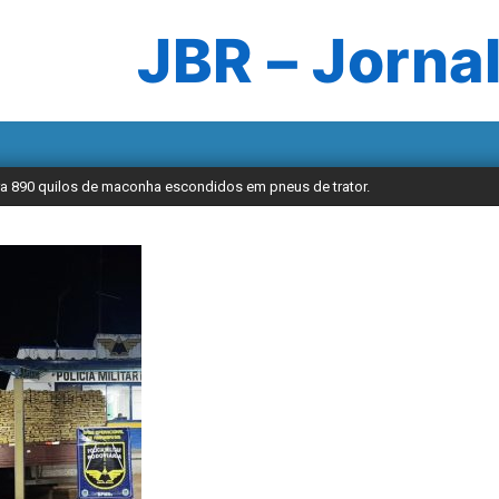
JBR – Jornal
tra 890 quilos de maconha escondidos em pneus de trator.