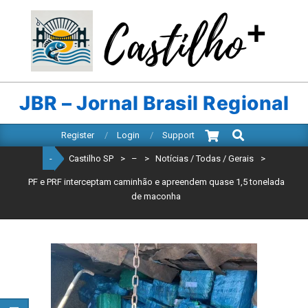
Skip
to
content
CASTILHO
SP
JBR – Jornal Brasil Regional
Search
Primary
Register
Login
Support
Navigation
-
Castilho SP
>
–
>
Notícias / Todas / Gerais
>
Menu
PF e PRF interceptam caminhão e apreendem quase 1,5 tonelada
de maconha