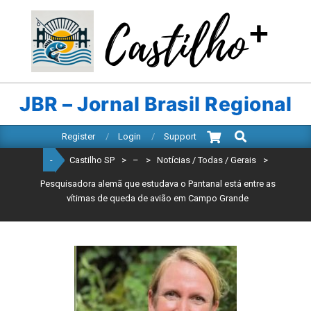
Skip
to
content
CASTILHO
SP
JBR – Jornal Brasil Regional
Search
Primary
Register
Login
Support
Navigation
-
Castilho SP
>
–
>
Notícias / Todas / Gerais
>
Menu
Pesquisadora alemã que estudava o Pantanal está entre as
vítimas de queda de avião em Campo Grande