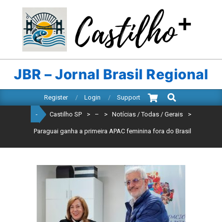
Skip
to
content
CASTILHO
SP
JBR – Jornal Brasil Regional
Search
Primary
Register
Login
Support
Navigation
-
Castilho SP
>
–
>
Notícias / Todas / Gerais
>
Menu
Paraguai ganha a primeira APAC feminina fora do Brasil