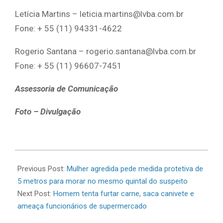
Letícia Martins – leticia.martins@lvba.com.br
Fone: + 55 (11) 94331-4622
Rogerio Santana – rogerio.santana@lvba.com.br
Fone: + 55 (11) 96607-7451
Assessoria de Comunicação
Foto – Divulgação
2026-
07-
Previous Post:
Mulher agredida pede medida protetiva de
08
5 metros para morar no mesmo quintal do suspeito
Next Post:
Homem tenta furtar carne, saca canivete e
ameaça funcionários de supermercado