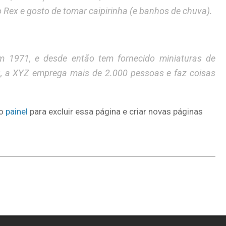
Rex e gosto de tomar caipirinha (e banhos de chuva).
 1971, e desde então tem fornecido miniaturas de
tu, a XYZ emprega mais de 2.000 pessoas e faz coisas
ao
painel
para excluir essa página e criar novas páginas