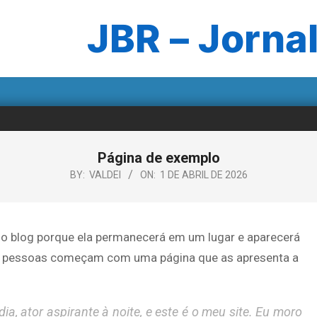
JBR – Jornal
Página de exemplo
BY:
VALDEI
ON:
1 DE ABRIL DE 2026
no blog porque ela permanecerá em um lugar e aparecerá
as pessoas começam com uma página que as apresenta a
ia, ator aspirante à noite, e este é o meu site. Eu moro