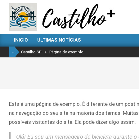
Skip
to
content
CASTILHO
INICIO
ÚLTIMAS NOTÍCIAS
SP
Primary
Navigation
-
Castilho SP
>
Página de exemplo
Menu
Esta é uma página de exemplo. É diferente de um post 
na navegação do seu site na maioria dos temas. Muit
possíveis visitantes do site. Ela pode dizer algo assim:
Olá! Eu sou um mensageiro de bicicleta durante o d