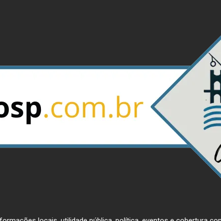
ormações locais, utilidade pública, política, eventos e cobertura com