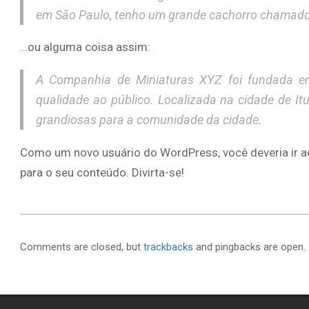
em São Paulo, tenho um grande cachorro chamado 
…ou alguma coisa assim:
A Companhia de Miniaturas XYZ foi fundada em
qualidade ao público. Localizada na cidade de I
grandiosas para a comunidade da cidade.
Como um novo usuário do WordPress, você deveria ir 
para o seu conteúdo. Divirta-se!
2026-
04-
Comments are closed, but
trackbacks
and pingbacks are open.
01